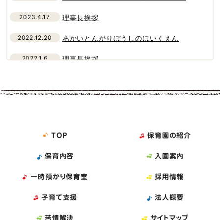
2023.4.17
理事長挨拶
2022.12.20
あかいとんがりぼうしのほいくえん
2022.1.6
理事長挨拶
2021.8.10
理事長挨拶
2021.8.10
令和2年度 理事会・評議員会について
2021.3.15
理事長挨拶
TOP
保育園の紹介
2020.8.1
理事長挨拶
保育内容
入園案内
2020.3.1
「あかいとんがりぼうしのほいくえん」作成
一時預かり保育室
採用情報
2018.6.21
平成29年度 理事会について
子育て支援
法人概要
2017.10.7
平成29年度 第三回理事会開催
苦情解決
サイトマップ