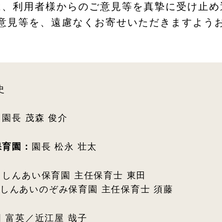
は、利用者様からのご意見等を真摯に受け止め
意見等を、遠慮なくお寄せいただきますよう
史
：
園長 茂森 俊介
保育園：
園長 松永 壮太
：
しんあい保育園 主任保育士 東田
しんあいのぞみ保育園 主任保育士 須藤
田 富英／近江屋 哉子