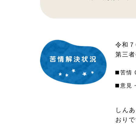
令和７
第三者
苦情解決状況
苦情 
意見
しんあ
おりで