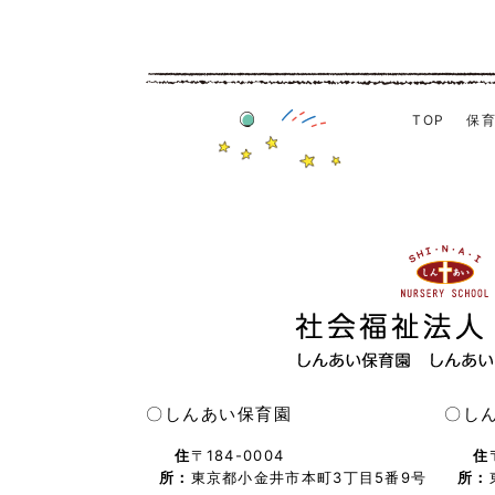
TOP
保
〇しんあい保育園
〇し
住
〒184-0004
住
所：
東京都小金井市本町3丁目5番9号
所：