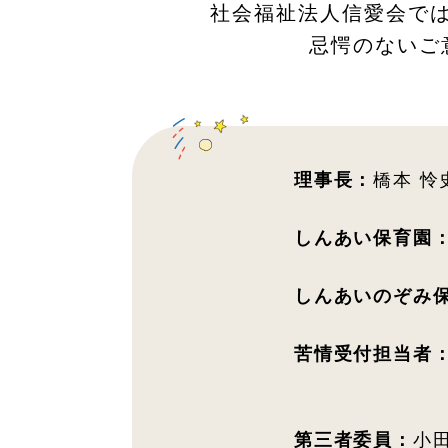
社会福祉法人信愛会で
忌愕のないご
理事長：
橋本 怜
しんあい保育園
しんあいのぞみ
苦情受付担当者
第三者委員：
小